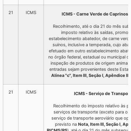
21
ICMS
ICMS - Carne Verde de Caprinos 
Recolhimento, até o dia 21 do mês sub
imposto relativo às saídas, promov
estabelecimento abatedor, de carne verde
suínos, inclusive a temperada, cujo aba
efetuado em outro estabelecimento abate
no órgão federal, estadual ou municipal 
inspeção de produtos de origem animal,
entradas sejam provenientes deste Estad
Alínea "c", Item III, Seção I, Apêndice I
21
ICMS
ICMS - Serviço de Transpor
Recolhimento do imposto relativo às p
serviços de transporte (exceto para o 
serviço de transporte aeroviário que opt
previsto na
Nota, Item III, Seção I, Apê
RICMS/RS
), até o dia 21 do mês subseque