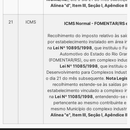
Alínea "d", Item III, Seção I, Apêndice I
21
ICMS
ICMS Normal - FOMENTAR/RS e 
Recolhimento do imposto relativo às saíd
por estabelecimento instalado em área indu
na
Lei Nº 10895/1998
, que instituiu o F
Automotivo do Estado do Rio Grand
(FOMENTAR/RS), ou em complexo industri
Lei Nº 11085/1998
, que instituiu o
Desenvolvimento para Complexos Industriai
o dia 21 do mês subsequente.
Nota Legis
recolhimento estende-se às saídas pr
estabelecimento vinculado a complexo indu
na
Lei Nº 11085/1998
, entendendo-se c
pertencente ao mesmo contribuinte e l
mesmo Município do complexo industrial
Alínea "e", Item III, Seção I, Apêndice I