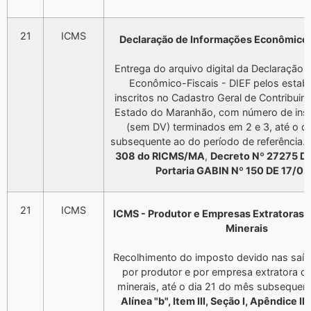
21
ICMS
Declaração de Informações Econômico F
Entrega do arquivo digital da Declaração
Econômico-Fiscais - DIEF pelos estab
inscritos no Cadastro Geral de Contribui
Estado do Maranhão, com número de insc
(sem DV) terminados em 2 e 3, até o d
subsequente ao do período de referência. 
308 do RICMS/MA
,
Decreto Nº 27275 D
Portaria GABIN Nº 150 DE 17/0
21
ICMS
ICMS - Produtor e Empresas Extratoras 
Minerais
Recolhimento do imposto devido nas saí
por produtor e por empresa extratora d
minerais, até o dia 21 do mês subsequent
Alínea "b", Item III, Seção I, Apêndice I